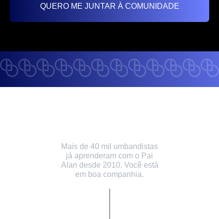
QUERO ME JUNTAR À COMUNIDADE
+40 alunos formados
desde 2010
Mais de 40 mil umbandistas
já aprenderam com o Pai
Alan desde 2010. Você está
em boa companhia.