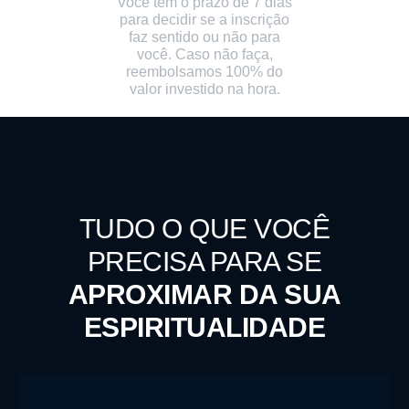
Você tem o prazo de 7 dias
para decidir se a inscrição
faz sentido ou não para
você. Caso não faça,
reembolsamos 100% do
valor investido na hora.
TUDO O QUE VOCÊ
PRECISA PARA SE
APROXIMAR DA SUA
ESPIRITUALIDADE