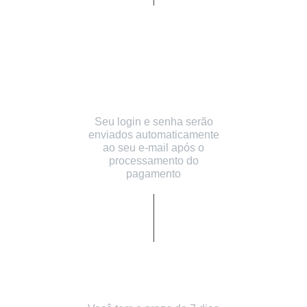
Acesso Imediato a
todo conteúdo e
desenvolvimento
mediúnico
Seu login e senha serão
enviados automaticamente
ao seu e-mail após o
processamento do
pagamento
7 Dias de Garantia